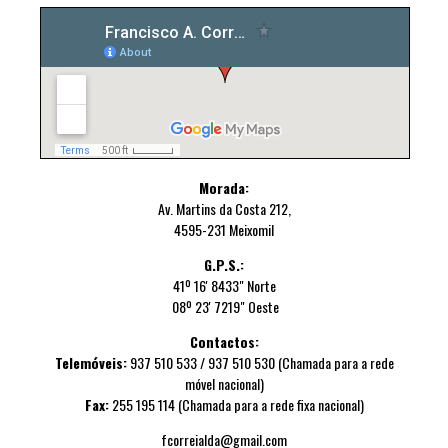
Morada:
Av. Martins da Costa 212,
4595-231 Meixomil
G.P.S.:
41º 16' 8433" Norte
08º 23' 7219" Oeste
Contactos:
Telemóveis:
937 510 533 / 937 510 530 (Chamada para a rede
móvel nacional)
Fax:
255 195 114 (Chamada para a rede fixa nacional)
fcorreialda@gmail.com